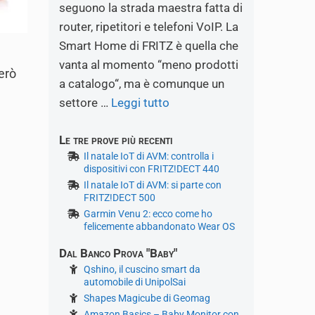
seguono la strada maestra fatta di
router, ripetitori e telefoni VoIP. La
Smart Home di FRITZ è quella che
vanta al momento “meno prodotti
erò
a catalogo“, ma è comunque un
settore …
Leggi tutto
Le tre prove più recenti
Il natale IoT di AVM: controlla i
dispositivi con FRITZ!DECT 440
Il natale IoT di AVM: si parte con
FRITZ!DECT 500
Garmin Venu 2: ecco come ho
felicemente abbandonato Wear OS
Dal Banco Prova "Baby"
Qshino, il cuscino smart da
automobile di UnipolSai
Shapes Magicube di Geomag
Amazon Basics – Baby Monitor con