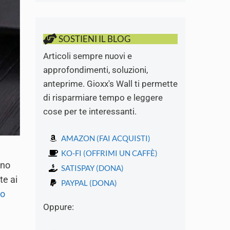
SOSTIENI IL BLOG
Articoli sempre nuovi e
approfondimenti, soluzioni,
anteprime. Gioxx's Wall ti permette
di risparmiare tempo e leggere
cose per te interessanti.
AMAZON (FAI ACQUISTI)
KO-FI (OFFRIMI UN CAFFÈ)
rno
SATISPAY (DONA)
te ai
PAYPAL (DONA)
to
Oppure: