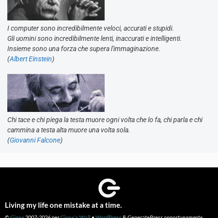
I computer sono incredibilmente veloci, accurati e stupidi.
Gli uomini sono incredibilmente lenti, inaccurati e intelligenti.
Insieme sono una forza che supera l'immaginazione.
(
Albert Einstein
)
Chi tace e chi piega la testa muore ogni volta che lo fa, chi parla e chi
cammina a testa alta muore una volta sola.
(
Giovanni Falcone
)
Living my life one mistake at a time.
©
Gioxx
2007-2026 per
Gioxx's Wall
•
WordPress
&
GeneratePress
opportunamente