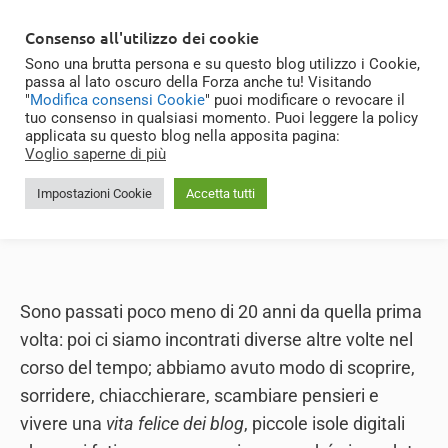
Skip
MENU
Consenso all'utilizzo dei cookie
to
Sono una brutta persona e su questo blog utilizzo i Cookie,
content
passa al lato oscuro della Forza anche tu! Visitando
"
Modifica consensi Cookie
" puoi modificare o revocare il
tuo consenso in qualsiasi momento. Puoi leggere la policy
applicata su questo blog nella apposita pagina:
A Luca
Voglio saperne di più
Gioxx
|
11/03/2026
|
Personale
Impostazioni Cookie
Accetta tutti
Sono passati poco meno di 20 anni da quella prima
volta: poi ci siamo incontrati diverse altre volte nel
corso del tempo; abbiamo avuto modo di scoprire,
sorridere, chiacchierare, scambiare pensieri e
vivere una
vita felice dei blog
, piccole isole digitali