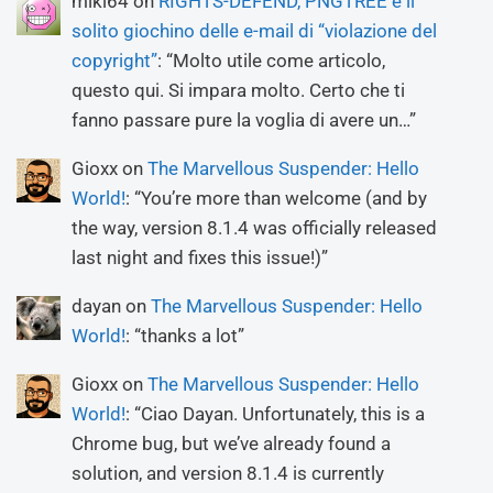
miki64
on
RIGHTS-DEFEND, PNGTREE e il
solito giochino delle e-mail di “violazione del
copyright”
: “
Molto utile come articolo,
questo qui. Si impara molto. Certo che ti
fanno passare pure la voglia di avere un…
”
Gioxx
on
The Marvellous Suspender: Hello
World!
: “
You’re more than welcome (and by
the way, version 8.1.4 was officially released
last night and fixes this issue!)
”
dayan
on
The Marvellous Suspender: Hello
World!
: “
thanks a lot
”
Gioxx
on
The Marvellous Suspender: Hello
World!
: “
Ciao Dayan. Unfortunately, this is a
Chrome bug, but we’ve already found a
solution, and version 8.1.4 is currently