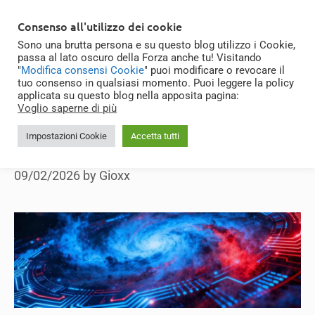
Skip
MENU
Consenso all'utilizzo dei cookie
to
Sono una brutta persona e su questo blog utilizzo i Cookie,
content
passa al lato oscuro della Forza anche tu! Visitando
Nebula.Automations
"
Modifica consensi Cookie
" puoi modificare o revocare il
tuo consenso in qualsiasi momento. Puoi leggere la policy
applicata su questo blog nella apposita pagina:
Voglio saperne di più
Impostazioni Cookie
Accetta tutti
Welcome to Nebula
09/02/2026
by
Gioxx