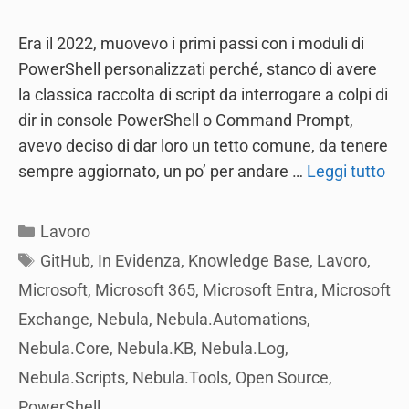
Era il 2022, muovevo i primi passi con i moduli di
PowerShell personalizzati perché, stanco di avere
la classica raccolta di script da interrogare a colpi di
dir in console PowerShell o Command Prompt,
avevo deciso di dar loro un tetto comune, da tenere
sempre aggiornato, un po’ per andare …
Leggi tutto
Categories
Lavoro
Tags
GitHub
,
In Evidenza
,
Knowledge Base
,
Lavoro
,
Microsoft
,
Microsoft 365
,
Microsoft Entra
,
Microsoft
Exchange
,
Nebula
,
Nebula.Automations
,
Nebula.Core
,
Nebula.KB
,
Nebula.Log
,
Nebula.Scripts
,
Nebula.Tools
,
Open Source
,
PowerShell