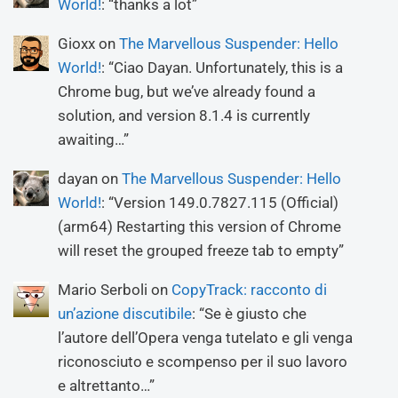
World!
: “
thanks a lot
”
Gioxx
on
The Marvellous Suspender: Hello
World!
: “
Ciao Dayan. Unfortunately, this is a
Chrome bug, but we’ve already found a
solution, and version 8.1.4 is currently
awaiting…
”
dayan
on
The Marvellous Suspender: Hello
World!
: “
Version 149.0.7827.115 (Official)
(arm64) Restarting this version of Chrome
will reset the grouped freeze tab to empty
”
Mario Serboli
on
CopyTrack: racconto di
un’azione discutibile
: “
Se è giusto che
l’autore dell’Opera venga tutelato e gli venga
riconosciuto e scompenso per il suo lavoro
e altrettanto…
”