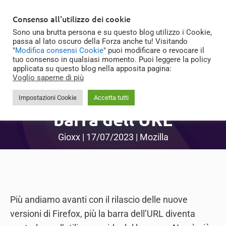
Skip
MENU
Consenso all'utilizzo dei cookie
to
Sono una brutta persona e su questo blog utilizzo i Cookie,
content
passa al lato oscuro della Forza anche tu! Visitando
"
Modifica consensi Cookie
" puoi modificare o revocare il
tuo consenso in qualsiasi momento. Puoi leggere la policy
applicata su questo blog nella apposita pagina:
Firefox: come
Voglio saperne di più
utilizzare al meglio la
Impostazioni Cookie
Accetta tutti
barra dell’URL
Gioxx
|
17/07/2023
|
Mozilla
Più andiamo avanti con il rilascio delle nuove
versioni di Firefox, più la barra dell’URL diventa