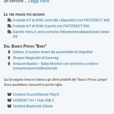
un settore …
Leggi tutto
Le tre prove più recenti
Il natale IoT di AVM: controlla i dispositivi con FRITZ!DECT 440
Il natale IoT di AVM: si parte con FRITZ!DECT 500
Garmin Venu 2: ecco come ho felicemente abbandonato Wear
OS
Dal Banco Prova "Baby"
Qshino, il cuscino smart da automobile di UnipolSai
Shapes Magicube di Geomag
Amazon Basics – Baby Monitor con schermo a colori e
comunicazione bidirezionale
Qui di seguito invece ti elenco gli ultimi prodotti del "Banco Prova Lampo"
d'uso quotidiano, riassunti in poche righe.
Creative Sound Blaster Play!3
UGREEN 7-In-1 Hub USB C
Tastiera Bluetooth iClever