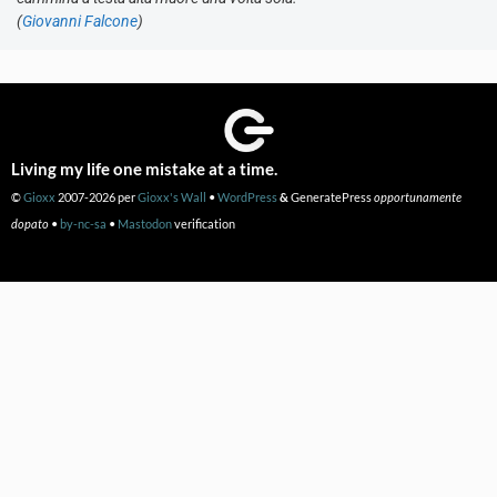
(
Giovanni Falcone
)
Living my life one mistake at a time.
©
Gioxx
2007-2026 per
Gioxx's Wall
•
WordPress
&
GeneratePress
opportunamente
dopato
•
by-nc-sa
•
Mastodon
verification