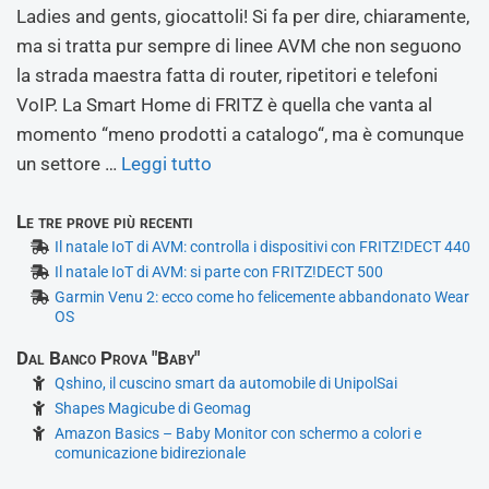
Ladies and gents, giocattoli! Si fa per dire, chiaramente,
ma si tratta pur sempre di linee AVM che non seguono
la strada maestra fatta di router, ripetitori e telefoni
VoIP. La Smart Home di FRITZ è quella che vanta al
momento “meno prodotti a catalogo“, ma è comunque
un settore …
Leggi tutto
Le tre prove più recenti
Il natale IoT di AVM: controlla i dispositivi con FRITZ!DECT 440
Il natale IoT di AVM: si parte con FRITZ!DECT 500
Garmin Venu 2: ecco come ho felicemente abbandonato Wear
OS
Dal Banco Prova "Baby"
Qshino, il cuscino smart da automobile di UnipolSai
Shapes Magicube di Geomag
Amazon Basics – Baby Monitor con schermo a colori e
comunicazione bidirezionale