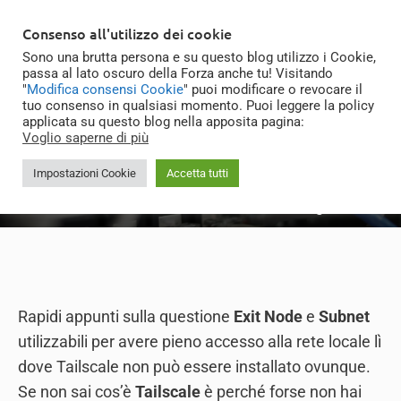
Skip
MENU
Consenso all'utilizzo dei cookie
to
Sono una brutta persona e su questo blog utilizzo i Cookie,
content
passa al lato oscuro della Forza anche tu! Visitando
"
Modifica consensi Cookie
" puoi modificare o revocare il
tuo consenso in qualsiasi momento. Puoi leggere la policy
applicata su questo blog nella apposita pagina:
Tailscale: nodo d’uscita
Voglio saperne di più
e subnet della rete
Impostazioni Cookie
Accetta tutti
Gioxx
|
05/04/2023
|
Tech & Coding
Rapidi appunti sulla questione
Exit Node
e
Subnet
utilizzabili per avere pieno accesso alla rete locale lì
dove Tailscale non può essere installato ovunque.
Se non sai cos’è
Tailscale
è perché forse non hai