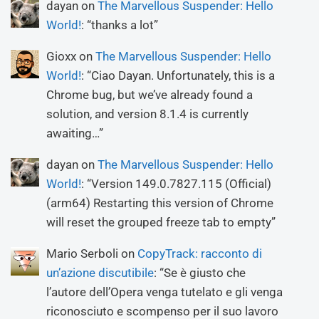
dayan
on
The Marvellous Suspender: Hello
World!
: “
thanks a lot
”
Gioxx
on
The Marvellous Suspender: Hello
World!
: “
Ciao Dayan. Unfortunately, this is a
Chrome bug, but we’ve already found a
solution, and version 8.1.4 is currently
awaiting…
”
dayan
on
The Marvellous Suspender: Hello
World!
: “
Version 149.0.7827.115 (Official)
(arm64) Restarting this version of Chrome
will reset the grouped freeze tab to empty
”
Mario Serboli
on
CopyTrack: racconto di
un’azione discutibile
: “
Se è giusto che
l’autore dell’Opera venga tutelato e gli venga
riconosciuto e scompenso per il suo lavoro