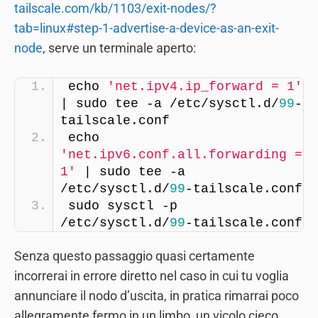
tailscale.com/kb/1103/exit-nodes/?
tab=linux#step-1-advertise-a-device-as-an-exit-
node
, serve un terminale aperto:
echo 
'net.ipv4.ip_forward = 1'
| sudo tee -a /etc/sysctl.d/
99
-
tailscale.conf
echo 
'net.ipv6.conf.all.forwarding = 
1'
 | sudo tee -a 
/etc/sysctl.d/
99
-tailscale.conf
sudo sysctl -p 
/etc/sysctl.d/
99
-tailscale.conf
Senza questo passaggio quasi certamente
incorrerai in errore diretto nel caso in cui tu voglia
annunciare il nodo d’uscita, in pratica rimarrai poco
allegramente fermo in un limbo, un vicolo cieco.