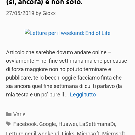
(sì, ancora) e non solo.
27/05/2019
by
Gioxx
Articolo che sarebbe dovuto andare online –
ovviamente – nel fine settimana ma che per cause
di forza maggiore non ho potuto terminare e
pubblicare, te lo becchi oggi e facciamo finta che
sia ancora quel fine settimana di cui ti parlavo (la
mia testa e un po’ pure il …
Leggi tutto
Categories
Varie
Tags
Facebook
,
Google
,
Huawei
,
LaSettimanaDi
,
Letture per il weekend
,
Links
,
Microsoft
,
Microsoft