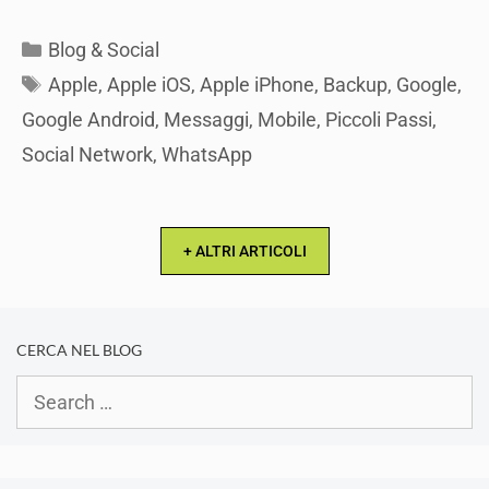
Categories
Blog & Social
Tags
Apple
,
Apple iOS
,
Apple iPhone
,
Backup
,
Google
,
Google Android
,
Messaggi
,
Mobile
,
Piccoli Passi
,
Social Network
,
WhatsApp
+ ALTRI ARTICOLI
CERCA NEL BLOG
Search
for: