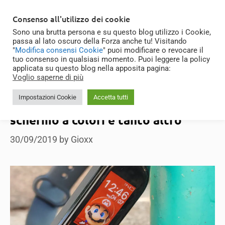
Skip
MENU
Consenso all'utilizzo dei cookie
to
Sono una brutta persona e su questo blog utilizzo i Cookie,
content
passa al lato oscuro della Forza anche tu! Visitando
WhatsApp
"
Modifica consensi Cookie
" puoi modificare o revocare il
tuo consenso in qualsiasi momento. Puoi leggere la policy
applicata su questo blog nella apposita pagina:
Voglio saperne di più
Impostazioni Cookie
Accetta tutti
Mi Band 4: 22 giorni di autonomia,
schermo a colori e tanto altro
30/09/2019
by
Gioxx