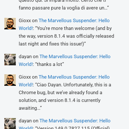
questo qui. Si impara molto. Certo che ti
fanno passare pure la voglia di avere un…
”
Gioxx
on
The Marvellous Suspender: Hello
World!
: “
You’re more than welcome (and by
the way, version 8.1.4 was officially released
last night and fixes this issue!)
”
dayan
on
The Marvellous Suspender: Hello
World!
: “
thanks a lot
”
Gioxx
on
The Marvellous Suspender: Hello
World!
: “
Ciao Dayan. Unfortunately, this is a
Chrome bug, but we’ve already found a
solution, and version 8.1.4 is currently
awaiting…
”
dayan
on
The Marvellous Suspender: Hello
World!
: “
Version 149.0.7827.115 (Official)