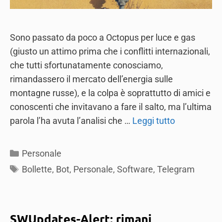
Sono passato da poco a Octopus per luce e gas
(giusto un attimo prima che i conflitti internazionali,
che tutti sfortunatamente conosciamo,
rimandassero il mercato dell’energia sulle
montagne russe), e la colpa è soprattutto di amici e
conoscenti che invitavano a fare il salto, ma l’ultima
parola l’ha avuta l’analisi che …
Leggi tutto
Categories
Personale
Tags
Bollette
,
Bot
,
Personale
,
Software
,
Telegram
SWUpdates-Alert: rimani