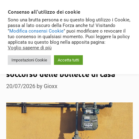
Skip
MENU
Consenso all'utilizzo dei cookie
to
Sono una brutta persona e su questo blog utilizzo i Cookie,
content
passa al lato oscuro della Forza anche tu! Visitando
Telegram
"
Modifica consensi Cookie
" puoi modificare o revocare il
tuo consenso in qualsiasi momento. Puoi leggere la policy
applicata su questo blog nella apposita pagina:
Voglio saperne di più
Impostazioni Cookie
Accetta tutti
Billoo e OctoTracker: tecnologia in
soccorso delle bollette di casa
20/07/2026
by
Gioxx