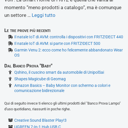
momento “meno prodotti a catalogo“, ma è comunque
un settore …
Leggi tutto
Le tre prove più recenti
Il natale IoT di AVM: controlla i dispositivi con FRITZ!DECT 440
Il natale IoT di AVM: si parte con FRITZ!DECT 500
Garmin Venu 2: ecco come ho felicemente abbandonato Wear
OS
Dal Banco Prova "Baby"
Qshino, il cuscino smart da automobile di UnipolSai
Shapes Magicube di Geomag
Amazon Basics – Baby Monitor con schermo a colori e
comunicazione bidirezionale
Qui di seguito invece ti elenco gli ultimi prodotti del "Banco Prova Lampo"
d'uso quotidiano, riassunti in poche righe.
Creative Sound Blaster Play!3
UGREEN 7-In-1 Hub USB C