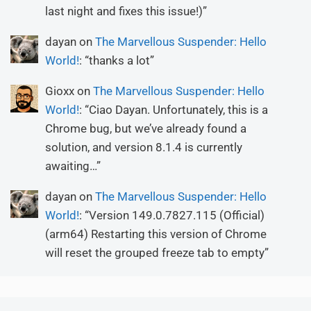
last night and fixes this issue!)
”
dayan
on
The Marvellous Suspender: Hello
World!
: “
thanks a lot
”
Gioxx
on
The Marvellous Suspender: Hello
World!
: “
Ciao Dayan. Unfortunately, this is a
Chrome bug, but we’ve already found a
solution, and version 8.1.4 is currently
awaiting…
”
dayan
on
The Marvellous Suspender: Hello
World!
: “
Version 149.0.7827.115 (Official)
(arm64) Restarting this version of Chrome
will reset the grouped freeze tab to empty
”