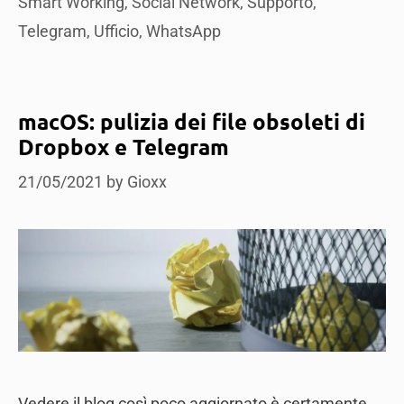
Smart Working
,
Social Network
,
Supporto
,
Telegram
,
Ufficio
,
WhatsApp
macOS: pulizia dei file obsoleti di
Dropbox e Telegram
21/05/2021
by
Gioxx
Vedere il blog così poco aggiornato è certamente