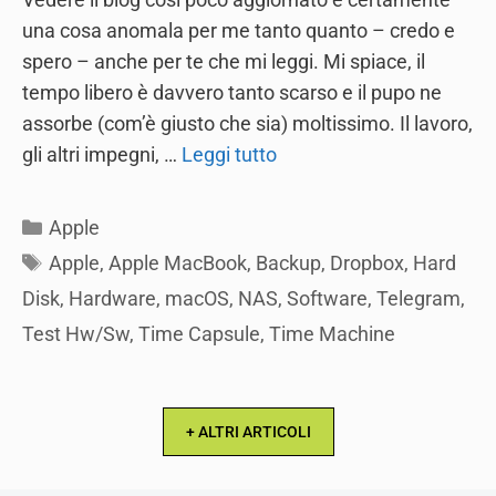
una cosa anomala per me tanto quanto – credo e
spero – anche per te che mi leggi. Mi spiace, il
tempo libero è davvero tanto scarso e il pupo ne
assorbe (com’è giusto che sia) moltissimo. Il lavoro,
gli altri impegni, …
Leggi tutto
Categories
Apple
Tags
Apple
,
Apple MacBook
,
Backup
,
Dropbox
,
Hard
Disk
,
Hardware
,
macOS
,
NAS
,
Software
,
Telegram
,
Test Hw/Sw
,
Time Capsule
,
Time Machine
+ ALTRI ARTICOLI