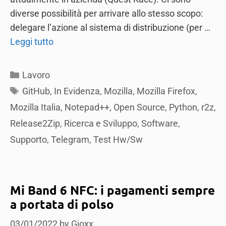
diverse possibilità per arrivare allo stesso scopo:
delegare l’azione al sistema di distribuzione (per …
Leggi tutto
Categories
Lavoro
Tags
GitHub
,
In Evidenza
,
Mozilla
,
Mozilla Firefox
,
Mozilla Italia
,
Notepad++
,
Open Source
,
Python
,
r2z
,
Release2Zip
,
Ricerca e Sviluppo
,
Software
,
Supporto
,
Telegram
,
Test Hw/Sw
Mi Band 6 NFC: i pagamenti sempre
a portata di polso
03/01/2022
by
Gioxx